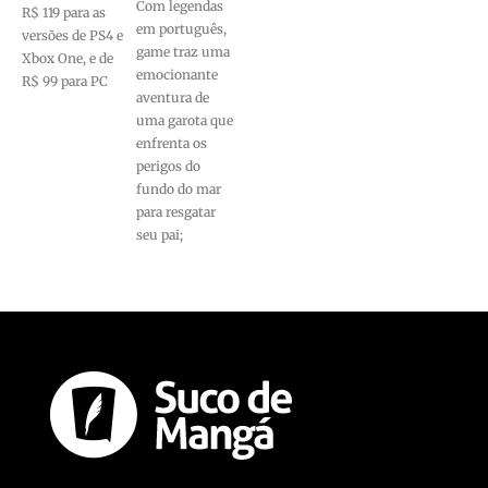
Com legendas
R$ 119 para as
em português,
versões de PS4 e
game traz uma
Xbox One, e de
emocionante
R$ 99 para PC
aventura de
uma garota que
enfrenta os
perigos do
fundo do mar
para resgatar
seu pai;