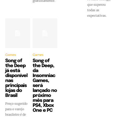
gratuitamente.
que superou
todas as
expectativas.
Games
Games
Song of
Song of
the Deep
the Deep,
já está
da
disponível
Insomniac
nas
Games,
principais
será
lojas do
lançado no
Brasil
próximo
mês para
Preço sugerido
PS4, Xbox
para o varejo
One e PC
brasileiro é de