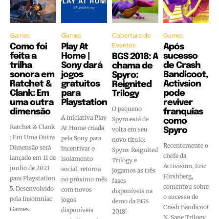
Games
Games
Cobertura de
Games
Eventos
Como foi
Play At
Após
feita a
Home |
sucesso
BGS 2018: A
trilha
Sony dará
de Crash
chama de
sonora em
jogos
Bandicoot,
Spyro:
Ratchet &
gratuitos
Activsion
Reignited
Clank: Em
para
pode
Trilogy
uma outra
Playstation
reviver
O pequeno
dimensão
franquias
A iniciativa Play
Spyro está de
como
Ratchet & Clank
At Home criada
volta em seu
Spyro
: Em Uma Outra
pela Sony para
novo título:
Recentemente o
Dimensão será
incentivar o
Spyro: Reignited
chefe da
lançado em 11 de
isolamento
Trilogy e
Activision, Eric
junho de 2021
social, retorna
jogamos as três
Hirshberg,
para Playstation
no próximo mês
fases
comentou sobre
5. Desenvolvido
com novos
disponíveis na
o sucesso de
pela Insomniac
jogos
demo da BGS
Crash Bandicoot
Games.
disponíveis
2018!
N. Sane Trilogy,