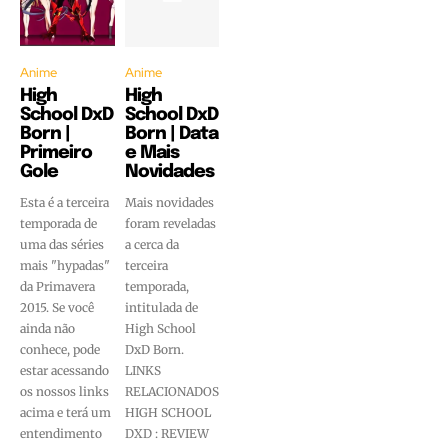
Anime
Anime
High
High
School DxD
School DxD
Born |
Born | Data
Primeiro
e Mais
Gole
Novidades
Esta é a terceira
Mais novidades
temporada de
foram reveladas
uma das séries
a cerca da
mais "hypadas"
terceira
da Primavera
temporada,
2015. Se você
intitulada de
ainda não
High School
conhece, pode
DxD Born.
estar acessando
LINKS
os nossos links
RELACIONADOS
acima e terá um
HIGH SCHOOL
entendimento
DXD : REVIEW