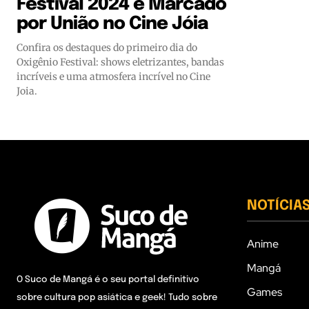
Festival 2024 é Marcado
por União no Cine Jóia
Confira os destaques do primeiro dia do
Oxigênio Festival: shows eletrizantes, bandas
incríveis e uma atmosfera incrível no Cine
Joia.
NOTÍCIA
Anime
Mangá
O Suco de Mangá é o seu portal definitivo
Games
sobre cultura pop asiática e geek! Tudo sobre