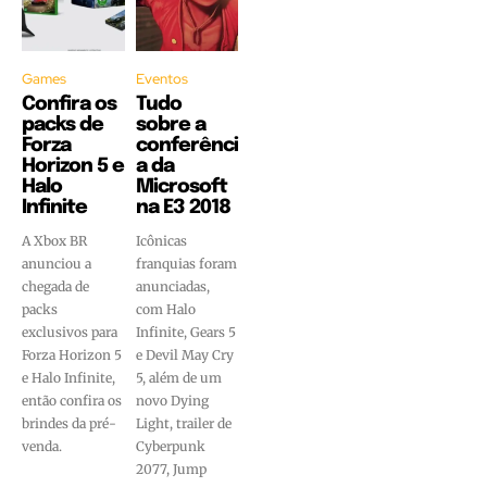
Games
Eventos
Confira os
Tudo
packs de
sobre a
Forza
conferênci
Horizon 5 e
a da
Halo
Microsoft
Infinite
na E3 2018
A Xbox BR
Icônicas
anunciou a
franquias foram
chegada de
anunciadas,
packs
com Halo
exclusivos para
Infinite, Gears 5
Forza Horizon 5
e Devil May Cry
e Halo Infinite,
5, além de um
então confira os
novo Dying
brindes da pré-
Light, trailer de
venda.
Cyberpunk
2077, Jump