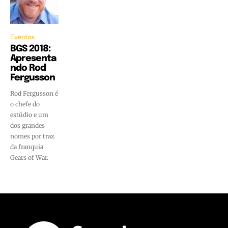
Eventos
BGS 2018:
Apresenta
ndo Rod
Fergusson
Rod Fergusson é
o chefe do
estúdio e um
dos grandes
nomes por traz
da franquia
Gears of War.