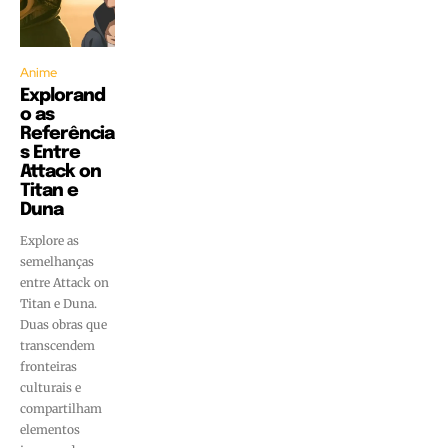
Anime
Explorand
o as
Referência
s Entre
Attack on
Titan e
Duna
Explore as
semelhanças
entre Attack on
Titan e Duna.
Duas obras que
transcendem
fronteiras
culturais e
compartilham
elementos