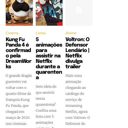
Cinema
Listas
Anime
Kung Fu
5
Voltron: O
Panda 4 é
animações
Defensor
confirmad
para
Lendário |
o pela
assistir na
Netflix
DreamWor
Netflix
divulga
ks
durante a
trailer
quarenten
O grande dragão
Mais uma
a
guerreiro vai
animação
Sem ideia do
voltar com o
chegando ao
que assistir
quarto filme da
catálogo do
nessa
franquia Kung
serviço de
quarentena?
Fu Panda, que
streaming
Confira uma
chegará em
Netflix, agora
lista com 5
março de 2024
com Voltron: O
animações
nos cinemas.
Defensor do