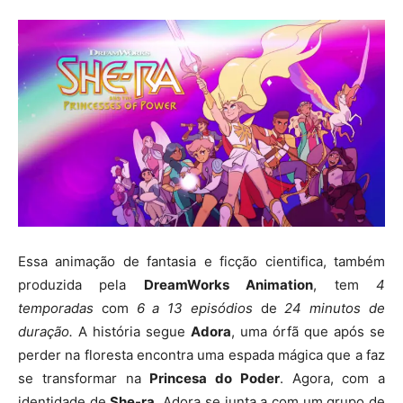
Essa animação de fantasia e ficção cientifica, também
produzida pela
DreamWorks Animation
, tem
4
temporadas
com
6 a 13 episódios
de
24 minutos de
duração.
A história segue
Adora
, uma órfã que após se
perder na floresta encontra uma espada mágica que a faz
se transformar na
Princesa do Poder
. Agora, com a
identidade de
She-ra
, Adora se junta a com um grupo de