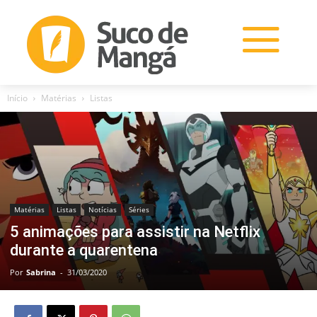
Início
Matérias
Listas
Matérias
Listas
Notícias
Séries
5 animações para assistir na Netflix
durante a quarentena
Por
Sabrina
-
31/03/2020