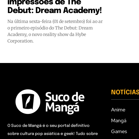
impressões de The
Debut: Dream Academy!
Na última sexta-feira (01 de setembro) foi ao ar
o primeiro episódio do The Debut: Dream
Academy, o novo reality show da Hybe
Corporation.
NOTÍCIA
Anime
Mangá
O Suco de Mangá é o seu portal definitivo
Games
sobre cultura pop asiática e geek! Tudo sobre