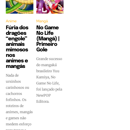
Anime
Mangá
Fúria dos
No Game
dragões
No Life
“engole”
(Mangá) |
animais
Primeiro
mimosos
Gole
nos
Grande sucesso
animes e
do mangaká
mangás
brasileiro Yuu
Nada de
Kamiya, No
ursinhos
Game No Life,
carinhosos ou
foi lançado pela
cachorros
NewPOP
fofinhos. Os
Editora.
roteiros de
animes, mangás
e games não
medem esforço