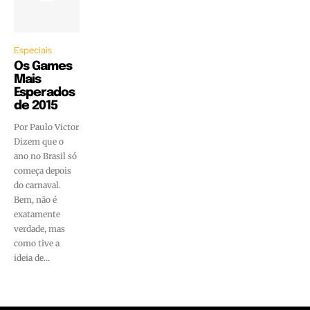
Especiais
Os Games
Mais
Esperados
de 2015
Por Paulo Victor
Dizem que o
ano no Brasil só
começa depois
do carnaval.
Bem, não é
exatamente
verdade, mas
como tive a
ideia de...