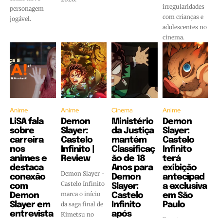
irregularidades
personagem
com crianças e
jogável.
adolescentes no
cinema.
Anime
Anime
Cinema
Anime
LiSA fala
Demon
Ministério
Demon
sobre
Slayer:
da Justiça
Slayer:
carreira
Castelo
mantém
Castelo
nos
Infinito |
Classificaç
Infinito
animes e
Review
ão de 18
terá
destaca
Anos para
exibição
Demon Slayer -
conexão
Demon
antecipad
Castelo Infinito
com
Slayer:
a exclusiva
marca o início
Demon
Castelo
em São
Slayer em
da saga final de
Infinito
Paulo
entrevista
após
Kimetsu no