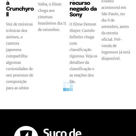
Evento
à
recurso
Yaiba, o filme
acontecerá em
Crunchyro
negado da
chega aos
São Paulo, no
ll
Sony
cinemas
dia 9 de
brasileiros dia 11
Voz de músicas
O filme Demon
setembro, antes
de setembro.
icônicas dos
Slayer: Castelo
da estreia
animes, a
Infinito chega
oficial. Pré-
cantora
com
venda de
japonesa
classificação
ingressos já está
compartilha
rigorosa. Veja os
disponível.
algumas
detalhes da
curiosidades de
classificação e
seu processo de
as reações dos
composição
fãs.
para as séries