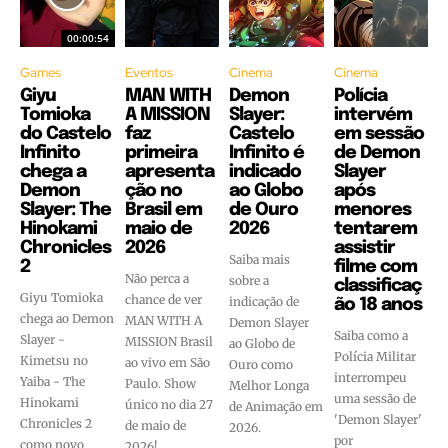
00:00:54
Games
Eventos
Cinema
Cinema
Giyu
MAN WITH
Demon
Polícia
Tomioka
A MISSION
Slayer:
intervém
do Castelo
faz
Castelo
em sessão
Infinito
primeira
Infinito é
de Demon
chega a
apresenta
indicado
Slayer
Demon
ção no
ao Globo
após
Slayer: The
Brasil em
de Ouro
menores
Hinokami
maio de
2026
tentarem
Chronicles
2026
assistir
Saiba mais
2
filme com
Não perca a
sobre a
classificaç
Giyu Tomioka
chance de ver
indicação de
ão 18 anos
chega ao Demon
MAN WITH A
Demon Slayer
Saiba como a
Slayer -
MISSION Brasil
ao Globo de
Polícia Militar
Kimetsu no
ao vivo em São
Ouro como
interrompeu
Yaiba - The
Paulo. Show
Melhor Longa
uma sessão de
Hinokami
único no dia 27
de Animação em
'Demon Slayer'
Chronicles 2
de maio de
2026.
por
como novo
2026!