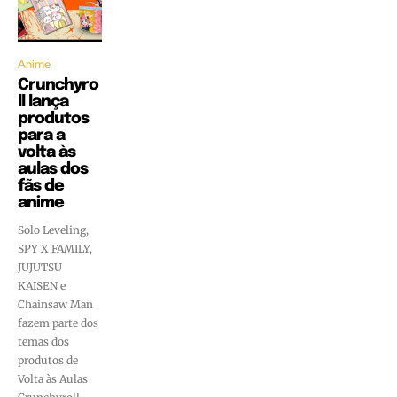
Anime
Crunchyro
ll lança
produtos
para a
volta às
aulas dos
fãs de
anime
Solo Leveling,
SPY X FAMILY,
JUJUTSU
KAISEN e
Chainsaw Man
fazem parte dos
temas dos
produtos de
Volta às Aulas