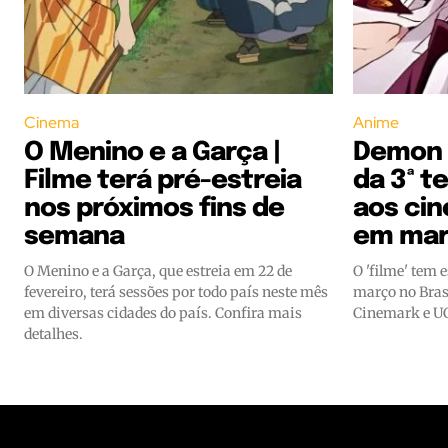
Cinema
Anime
O Menino e a Garça |
Demon S
Filme terá pré-estreia
da 3ª 
nos próximos fins de
aos cin
semana
em ma
O Menino e a Garça, que estreia em 22 de
O 'filme' tem 
fevereiro, terá sessões por todo país neste mês
março no Brasi
em diversas cidades do país. Confira mais
Cinemark e UC
detalhes.