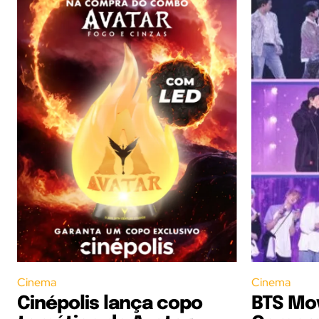
Cinema
Cinema
Cinépolis lança copo
BTS Mov