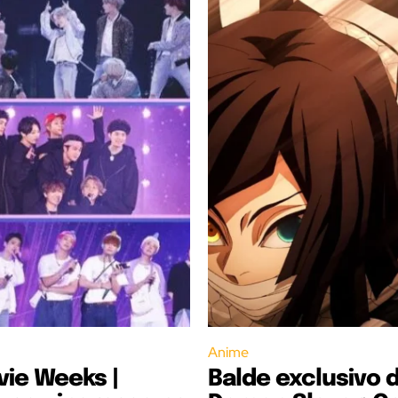
Anime
ie Weeks |
Balde exclusivo 