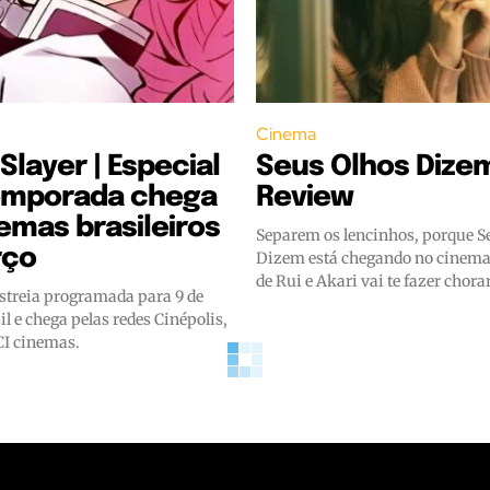
Cinema
layer | Especial
Seus Olhos Dizem
temporada chega
Review
emas brasileiros
Separem os lencinhos, porque S
rço
Dizem está chegando no cinema e
de Rui e Akari vai te fazer chorar
estreia programada para 9 de
l e chega pelas redes Cinépolis,
I cinemas.