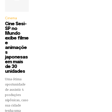
Cinema
Cine Sesi-
SP no
Mundo
exibe filme
e
animaçõe
s
japonesas
em mais
de 30
unidades
Uma ótima
oportunidade
de assistir 4
produções
nipônicas, caso
sua cidade
tenha uma