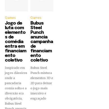
Games
Games
Jogo de
Bubus
luta com
Steel
elemento
Punch
s de
anuncia
comédia
campanha
entra em
de
financiam
financiam
ento
ento
coletivo
coletivo
Inspirado em
Bubus Steel
jogos clássicos
Punch mistura
onde a
elementos 3D e
pancadaria
2D para deixar
comia solta e a
o jogo mais
diversão era
imersivo e
obrigatória,
engraçado
Bubus Steel
Punch anuncia