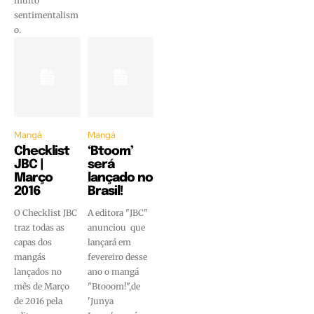
muito
sentimentalism
o.
Mangá
Mangá
Checklist
‘Btoom’
JBC |
será
Março
lançado no
2016
Brasil!
O Checklist JBC
A editora "JBC"
traz todas as
anunciou que
capas dos
lançará em
mangás
fevereiro desse
lançados no
ano o mangá
mês de Março
"Btooom!",de
de 2016 pela
'Junya