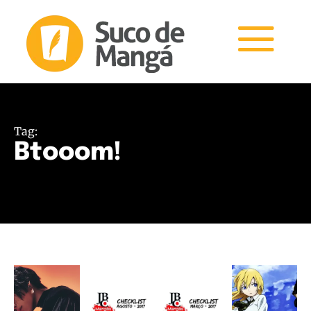
Tag:
Btooom!