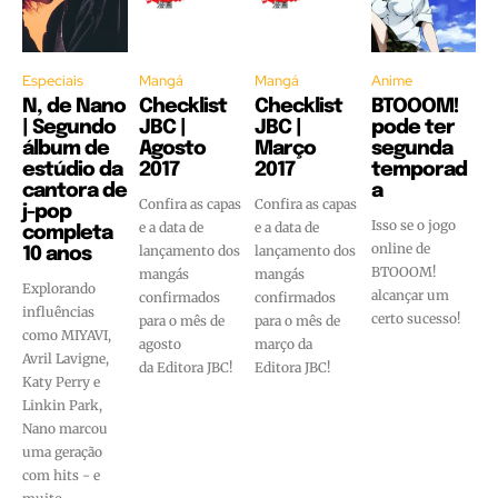
Especiais
Mangá
Mangá
Anime
N, de Nano
Checklist
Checklist
BTOOOM!
| Segundo
JBC |
JBC |
pode ter
álbum de
Agosto
Março
segunda
estúdio da
2017
2017
temporad
cantora de
a
Confira as capas
Confira as capas
j-pop
Isso se o jogo
e a data de
e a data de
completa
online de
lançamento dos
lançamento dos
10 anos
BTOOOM!
mangás
mangás
Explorando
alcançar um
confirmados
confirmados
influências
certo sucesso!
para o mês de
para o mês de
como MIYAVI,
agosto
março da
Avril Lavigne,
da Editora JBC!
Editora JBC!
Katy Perry e
Linkin Park,
Nano marcou
uma geração
com hits - e