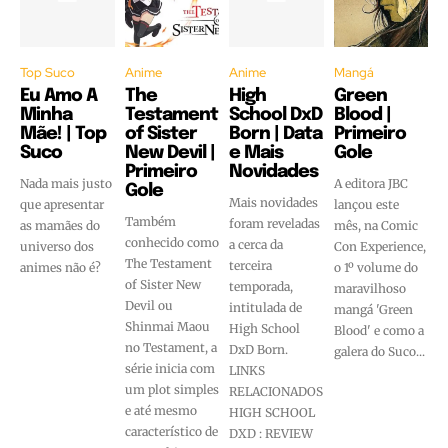
Top Suco
Anime
Anime
Mangá
Eu Amo A
The
High
Green
Minha
Testament
School DxD
Blood |
Mãe! | Top
of Sister
Born | Data
Primeiro
Suco
New Devil |
e Mais
Gole
Primeiro
Novidades
Nada mais justo
A editora JBC
Gole
Mais novidades
que apresentar
lançou este
Também
foram reveladas
as mamães do
mês, na Comic
conhecido como
a cerca da
universo dos
Con Experience,
The Testament
terceira
animes não é?
o 1º volume do
of Sister New
temporada,
maravilhoso
Devil ou
intitulada de
mangá 'Green
Shinmai Maou
High School
Blood' e como a
no Testament, a
DxD Born.
galera do Suco...
série inicia com
LINKS
um plot simples
RELACIONADOS
e até mesmo
HIGH SCHOOL
característico de
DXD : REVIEW