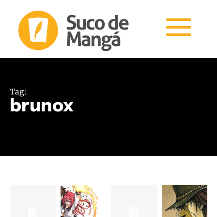
Tag:
brunox