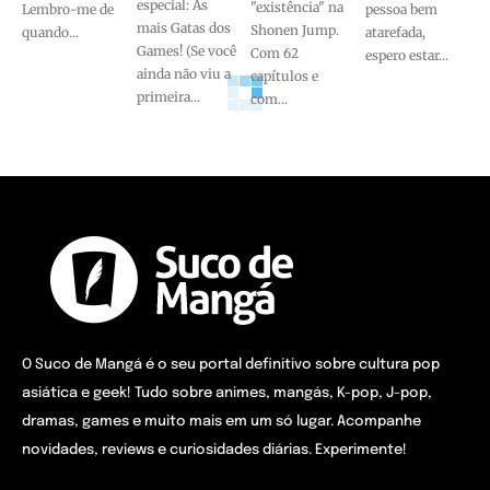
especial: As
"existência" na
Lembro-me de
pessoa bem
mais Gatas dos
Shonen Jump.
quando...
atarefada,
Games! (Se você
Com 62
espero estar...
ainda não viu a
capítulos e
primeira...
com...
O Suco de Mangá é o seu portal definitivo sobre cultura pop
asiática e geek! Tudo sobre animes, mangás, K-pop, J-pop,
dramas, games e muito mais em um só lugar. Acompanhe
novidades, reviews e curiosidades diárias. Experimente!