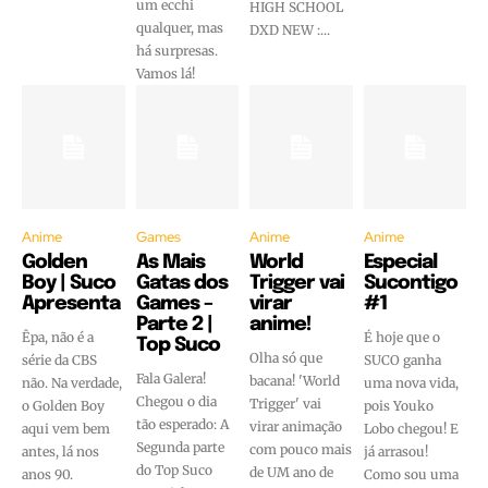
um ecchi
HIGH SCHOOL
qualquer, mas
DXD NEW :...
há surpresas.
Vamos lá!
Anime
Games
Anime
Anime
Golden
As Mais
World
Especial
Boy | Suco
Gatas dos
Trigger vai
Sucontigo
Apresenta
Games –
virar
#1
Parte 2 |
anime!
Êpa, não é a
É hoje que o
Top Suco
Olha só que
série da CBS
SUCO ganha
Fala Galera!
bacana! 'World
não. Na verdade,
uma nova vida,
Chegou o dia
Trigger' vai
o Golden Boy
pois Youko
tão esperado: A
virar animação
aqui vem bem
Lobo chegou! E
Segunda parte
com pouco mais
antes, lá nos
já arrasou!
do Top Suco
de UM ano de
anos 90.
Como sou uma