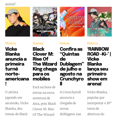
anime!
Música
Games
Anime
Música
Vicke
Black
Confira as
‘RAINBOW
Blanka
Clover M:
“Quintas
ROAD -Ki-’ |
anuncia a
Rise Of
de
Vicke
primeira
The Wizard
Dublagem”
Blanka
turnê
King chega
de julho e
lança seu
norte-
para os
agosto na
primeiro
americana
mobiles
Crunchyro
show em
!
ll
arena!
Está na hora de
O artista
A Crunchyroll
Vicke Blanka,
entrar na nova
japonês em
anuncia a
popular por
aventura de
ascensão, Vicke
chegada de
interpretar o 10º
Asta, pois Black
Blanka, dos
novas
tema de
Clover M: Rise
temas de Black
dublagens nas
abertura do
Of The Wizard