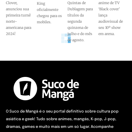
Clover,
Quintas de
anime de TV
King
anunciou sua
Dublagem para
‘Black cover’
oficialmente
primeira turnê
títulos da
lança
chegou para os
norte-
segunda
audiovisual de
mobiles.
americana para
quinzena de
seu 10º show
2024!
julho e do mês
em arena.
de agosto.
O Suco de Mangá é o seu portal definitivo sobre cultura pop
asiática e geek! Tudo sobre animes, mangás, K-pop, J-pop,
dramas, games e muito mais em um só lugar. Acompanhe