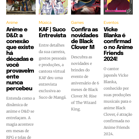
Anime
Música
Games
Eventos
Anime e
KAF | Suco
Confira as
Vicke
D&D: a
Entrevista
novidades
Blanka é
conexão
de Black
confirmad
Entre detalhes
que existe
Clover M
o no Anime
da sua carreira,
há
Friends
Descubra as
gostos pessoais
décadas e
2024!
novidades e
você
e produções, a
O cantor
brindes do
provavelm
cantora virtual
japonês Vicke
ente
evento de
KAF deu uma
Blanka,
nunca
aniversário de 6
entrevista
percebeu
conhecido por
meses de Black
exclusiva ao
suas produções
Clover M: Rise
Suco de Mangá.
Entenda como a
musicais para o
of The Wizard
dinâmica de
anime Black
King.
anime e D&D se
Clover, é atração
entrelaçam. A
confirmada no
magia acontece
Anime Friends
em mesas de
2024.
RPG e telas de