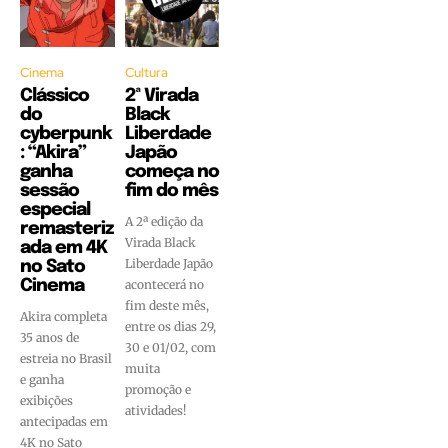
Cinema
Cultura
Clássico
2ª Virada
do
Black
cyberpunk
Liberdade
: “Akira”
Japão
ganha
começa no
sessão
fim do mês
especial
A 2ª edição da
remasteriz
Virada Black
ada em 4K
Liberdade Japão
no Sato
Cinema
acontecerá no
fim deste mês,
Akira completa
entre os dias 29,
35 anos de
30 e 01/02, com
estreia no Brasil
muita
e ganha
promoção e
exibições
atividades!
antecipadas em
4K no Sato