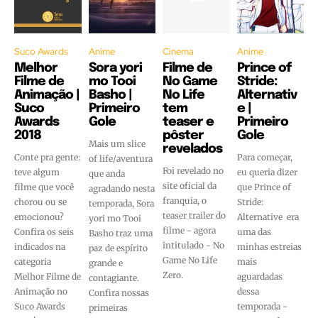
Suco Awards
Anime
Cinema
Anime
Melhor
Sora yori
Filme de
Prince of
Filme de
mo Tooi
No Game
Stride:
Animação |
Basho |
No Life
Alternativ
Suco
Primeiro
tem
e |
Awards
Gole
teaser e
Primeiro
2018
pôster
Gole
Mais um slice
revelados
Conte pra gente:
Para começar,
of life/aventura
Foi revelado no
teve algum
eu queria dizer
que anda
site oficial da
filme que você
que Prince of
agradando nesta
franquia, o
chorou ou se
Stride:
temporada, Sora
teaser trailer do
emocionou?
Alternative era
yori mo Tooi
filme - agora
Confira os seis
uma das
Basho traz uma
intitulado - No
indicados na
minhas estreias
paz de espírito
Game No Life
categoria
mais
grande e
Zero.
Melhor Filme de
aguardadas
contagiante.
Animação no
dessa
Confira nossas
Suco Awards
temporada -
primeiras