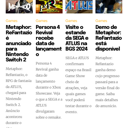
Games
Games
Games
Games
Metaphor:
Persona 4
Visite o
Demo de
ReFantazio
Revival
estande
Metaphor:
é
recebe
da SEGA e
ReFantazio
anunciado
data de
ATLUS na
está
para
lançament
BGS 2024
disponível
Nintendo
o
SEGA e ATLUS
Metaphor:
Switch 2
Persona 4
confirmam
ReFantazio
Metaphor:
Revival ganha
espaço na Brasil
ganha demo
ReFantazio, o
data de
Game Show
cujo progresso
RPG de fantasia
lançamento
cheio de
passará para a
da ATLUS,
durante o Xbox
atrações, veja
versão final do
chegará para
Showcase. Veja
quais games
game. Saiba
Nintendo
o que a SEGA e a
você poderá
mais detalhes
Switch 2.
ATLUS
testar durante o
do amunicio.
Anúncio
divulgaram
evento.
aconteceu
sobre o remake.
durante o