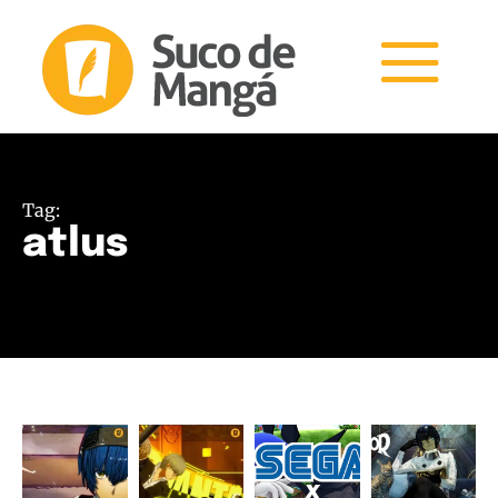
Tag:
atlus