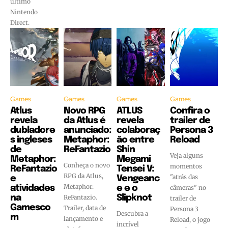
último
Nintendo
Direct.
Games
Games
Games
Games
Atlus
Novo RPG
ATLUS
Confira o
revela
da Atlus é
revela
trailer de
dubladore
anunciado:
colaboraç
Persona 3
s ingleses
Metaphor:
ão entre
Reload
de
ReFantazio
Shin
Veja alguns
Metaphor:
Megami
Conheça o novo
momentos
ReFantazio
Tensei V:
RPG da Atlus,
"atrás das
e
Vengeanc
Metaphor:
atividades
e e o
câmeras" no
na
ReFantazio.
Slipknot
trailer de
Gamesco
Trailer, data de
Persona 3
Descubra a
m
lançamento e
Reload, o jogo
incrível