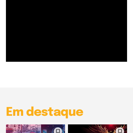
Garota à beira mar (Inio Asano) | React
00:25
Garota à beira mar (Inio Asano) | React
00:25
Em destaque