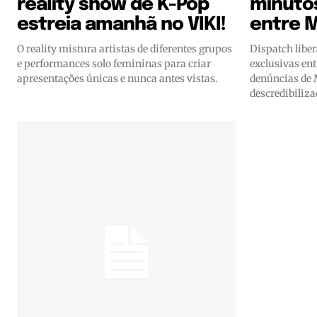
reality show de K-Pop
minuto
estreia amanhã no VIKI!
entre M
O reality mistura artistas de diferentes grupos
Dispatch libe
e performances solo femininas para criar
exclusivas en
apresentações únicas e nunca antes vistas.
denúncias de
descredibiliz