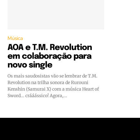
Música
AOA e T.M. Revolution
em colaboração para
novo single
Os mais saudosistas vão se lembrar de T.M.
Revolution na trilha sonora de Rurouni
Kenshin (Samurai X) com a música Heart of
Sword... crááássico! Agora,...