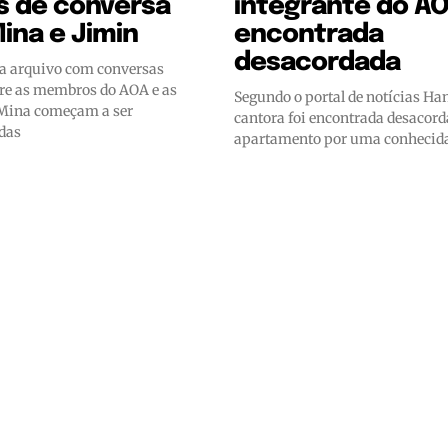
s de conversa
integrante do AO
ina e Jimin
encontrada
desacordada
ra arquivo com conversas
tre as membros do AOA e as
Segundo o portal de notícias Han
 Mina começam a ser
cantora foi encontrada desacor
adas
apartamento por uma conhecid