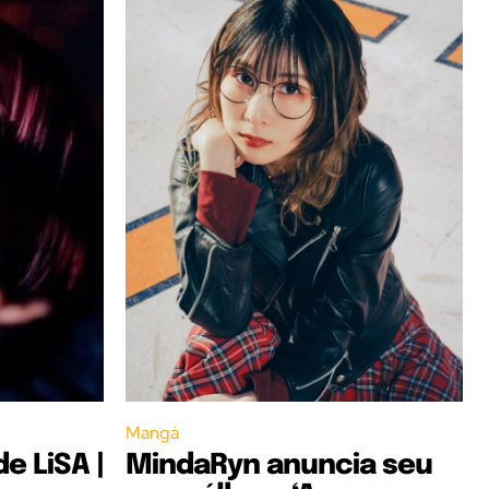
Mangá
e LiSA |
MindaRyn anuncia seu