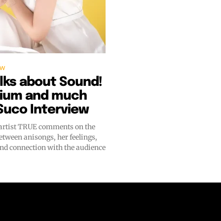
ew
lks about Sound!
ium and much
Suco Interview
artist TRUE comments on the
etween anisongs, her feelings,
and connection with the audience