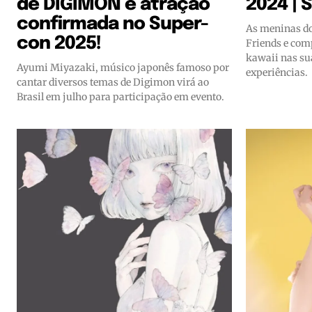
de DIGIMON é atração
2024 | 
confirmada no Super-
As meninas d
con 2025!
Friends e com
kawaii nas sua
Ayumi Miyazaki, músico japonês famoso por
experiências.
cantar diversos temas de Digimon virá ao
Brasil em julho para participação em evento.