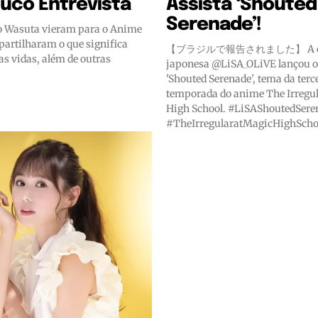
Suco Entrevista
Assista ‘Shouted
Serenade’!
o Wasuta vieram para o Anime
partilharam o que significa
【ブラジルで報告されました】 A di
s vidas, além de outras
japonesa @LiSA_OLiVE lançou o 
'Shouted Serenade', tema da terc
temporada do anime The Irregul
High School. #LiSAShoutedSerenade
#TheIrregularatMagicHighScho