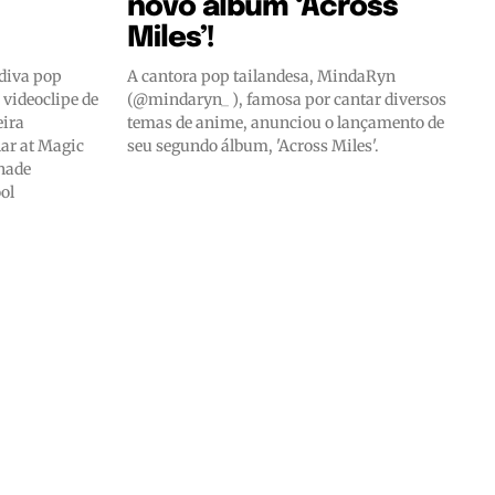
novo álbum ‘Across
Miles’!
va pop
A cantora pop tailandesa, MindaRyn
videoclipe de
(@mindaryn_ ), famosa por cantar diversos
eira
temas de anime, anunciou o lançamento de
ar at Magic
seu segundo álbum, 'Across Miles'.
ol