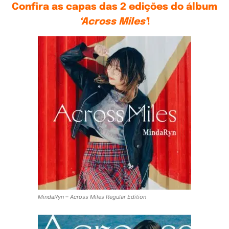
Confira as capas das 2 edições do álbum
‘Across Miles’
!
MindaRyn – Across Miles Regular Edition