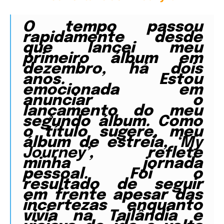
O tempo passou
rapidamente desde
que lancei meu
primeiro álbum em
dezembro, há dois
anos. Estou
emocionada em
anunciar o
lançamento do meu
segundo álbum. Como
o título sugere, meu
álbum de estreia,
‘My
Journey’
, reflete
minha jornada
pessoal. Foi o
resultado de seguir
em frente apesar das
incertezas enquanto
vivia na Tailândia e