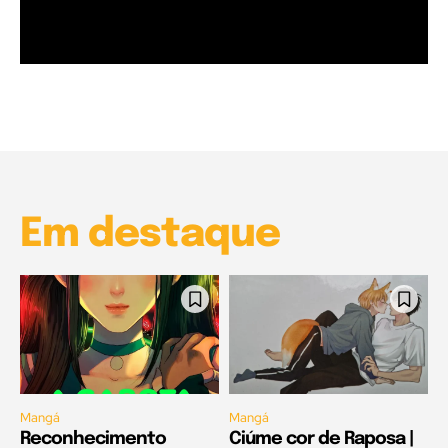
Garota à beira mar (Inio Asano) | React
00:25
Garota à beira mar (Inio Asano) | React
00:25
Em destaque
Mangá
Mangá
Reconhecimento
Ciúme cor de Raposa |