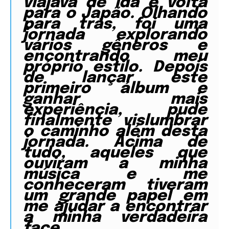
viajava de ida e volta
para o Japão. Olhando
para trás, foi uma
jornada explorando
vários gêneros e
encontrando meu
próprio estilo. Depois
de lançar este
primeiro álbum e
ganhar mais
experiência, pude
finalmente vislumbrar
o caminho além desta
jornada. Acima de
tudo, aqueles que
ouviram a minha
música e me
conheceram tiveram
um grande papel em
me ajudar a encontrar
a minha verdadeira
face.