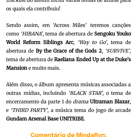
tracklist
do álbum inclui vários temas de anime para
os quais ela contribuiu!
Sendo assim, em ‘Across Miles’ teremos canções
como
‘HIBANA’
, tema de abertura de
Sengoku Youko
World Reform Siblings Arc
,
‘Way to Go’
, tema de
abertura de
By the Grace of the Gods 2
,
‘SURVIVE’
,
tema de abertura de
Raeliana Ended Up at the Duke’s
Mansion
e muito mais.
Além disso, o álbum apresenta músicas associadas a
outras mídias, incluindo
‘BLACK STAR’
, o tema de
encerramento da parte 1 do
drama
Ultraman Blazar
,
e
‘THIRD PARTY’
, a música tema do jogo de arcade
Gundam Arsenal Base UNITRIBE
.
Comentário de MindaRyn: