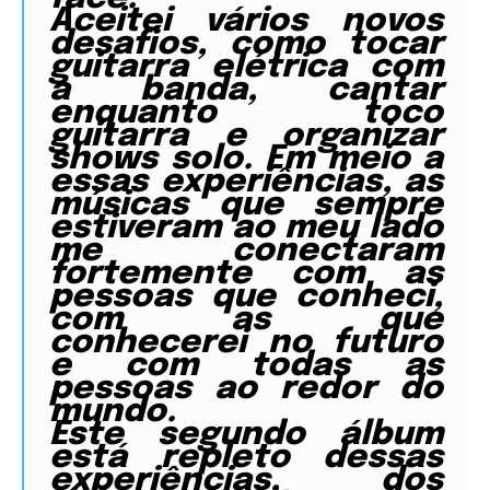
Aceitei vários novos
desafios, como tocar
guitarra elétrica com
a banda, cantar
enquanto toco
guitarra e organizar
shows solo. Em meio a
essas experiências, as
músicas que sempre
estiveram ao meu lado
me conectaram
fortemente com as
pessoas que conheci,
com as que
conhecerei no futuro
e com todas as
pessoas ao redor do
mundo.
Este segundo álbum
está repleto dessas
experiências, dos