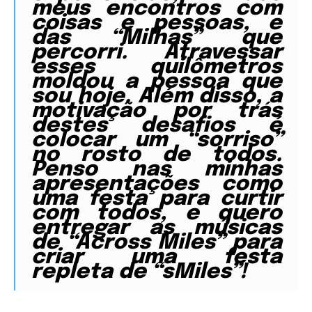
meus encontros com
coisas e pessoas, e
das “Milhas” que
percorri. Atravessar
esses quilômetros
moldou a pessoa que
sou hoje. Além disso, a
motivação por trás
destes desafios é
colocar um “sorriso”
no rosto de todos.
Penso nas minhas
apresentações como
uma festa para curtir
com todos, e quero
entregar as músicas
de “Across Miles” para
criar uma festa
repleta de “sMiles”!