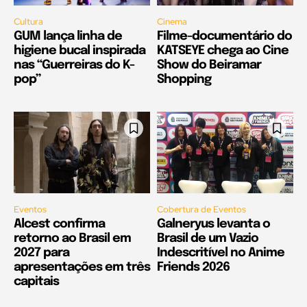
Cultura
Cinema
GUM lança linha de
Filme-documentário do
higiene bucal inspirada
KATSEYE chega ao Cine
nas “Guerreiras do K-
Show do Beiramar
pop”
Shopping
Eventos
Cobertura de Eventos
Alcest confirma
Galneryus levanta o
retorno ao Brasil em
Brasil de um Vazio
2027 para
Indescritível no Anime
apresentações em três
Friends 2026
capitais