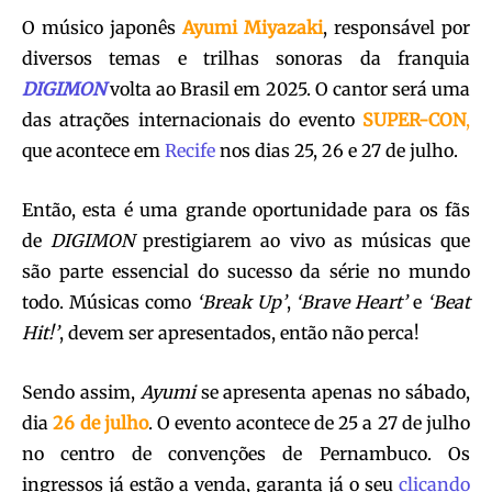
O músico japonês
Ayumi Miyazaki
, responsável por
diversos temas e trilhas sonoras da franquia
DIGIMON
volta ao Brasil em 2025. O cantor será uma
das atrações internacionais do evento
SUPER-CON
,
que acontece em
Recife
nos dias 25, 26 e 27 de julho.
Então, esta é uma grande oportunidade para os fãs
de
DIGIMON
prestigiarem ao vivo as músicas que
são parte essencial do sucesso da série no mundo
todo. Músicas como
‘Break Up’
,
‘Brave Heart’
e
‘Beat
Hit!’
, devem ser apresentados, então não perca!
Sendo assim,
Ayumi
se apresenta apenas no sábado,
dia
26 de julho
. O evento acontece de 25 a 27 de julho
no centro de convenções de Pernambuco. Os
ingressos já estão a venda, garanta já o seu
clicando