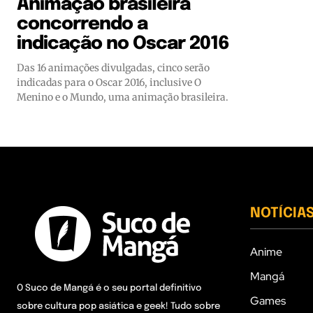
Animação brasileira
concorrendo a
indicação no Oscar 2016
Das 16 animações divulgadas, cinco serão
indicadas para o Oscar 2016, inclusive O
Menino e o Mundo, uma animação brasileira.
NOTÍCIA
Anime
Mangá
O Suco de Mangá é o seu portal definitivo
Games
sobre cultura pop asiática e geek! Tudo sobre