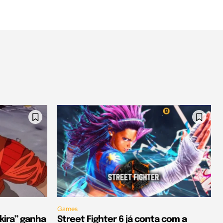
Games
kira” ganha
Street Fighter 6 já conta com a