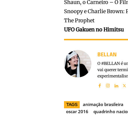
Shaun, o Carneiro – O Fi
Snoopy e Charlie Brown: 
The Prophet
UFO Gakuen no Himitsu
BELLAN
O #BELLAN é um 
vai querer term
experimentalism
animação brasileira
TAGS
oscar 2016
quadrinho nacio