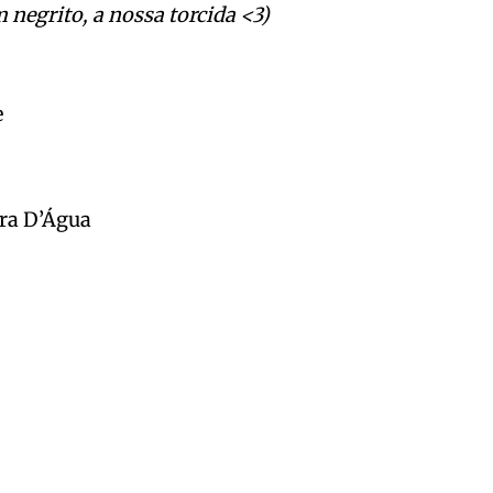
m negrito, a nossa torcida <3)
e
ra D’Água