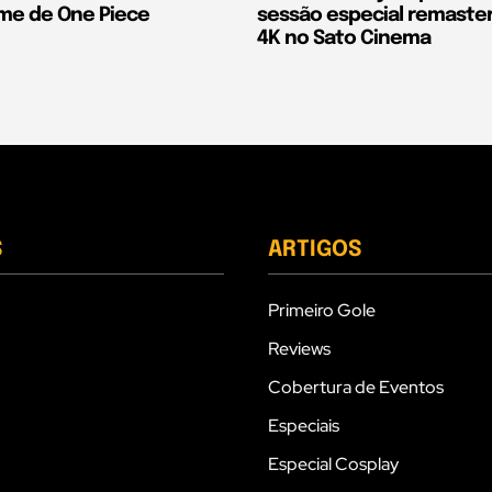
lme de One Piece
sessão especial remaste
4K no Sato Cinema
S
ARTIGOS
Primeiro Gole
Reviews
Cobertura de Eventos
Especiais
Especial Cosplay