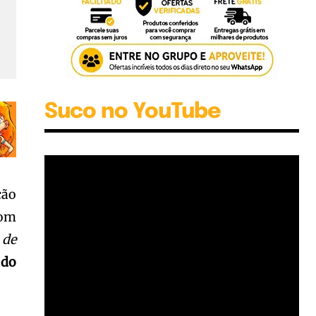
Suco no YouTube
ção
com
 de
 do