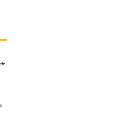
ele
o