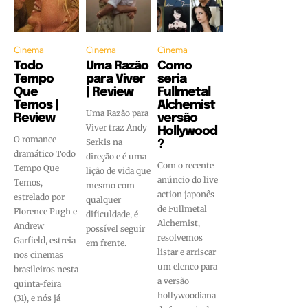
Cinema
Cinema
Cinema
Todo
Uma Razão
Como
Tempo
para Viver
seria
Que
| Review
Fullmetal
Temos |
Alchemist
Uma Razão para
Review
versão
Viver traz Andy
Hollywood
O romance
Serkis na
?
dramático Todo
direção e é uma
Com o recente
Tempo Que
lição de vida que
anúncio do live
Temos,
mesmo com
action japonês
estrelado por
qualquer
de Fullmetal
Florence Pugh e
dificuldade, é
Alchemist,
Andrew
possível seguir
resolvemos
Garfield, estreia
em frente.
listar e arriscar
nos cinemas
um elenco para
brasileiros nesta
a versão
quinta-feira
hollywoodiana
(31), e nós já