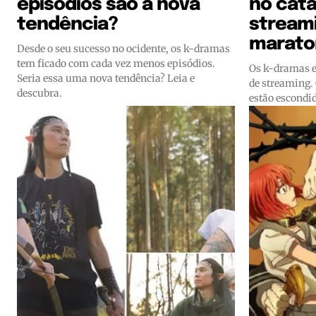
episódios são a nova
no catá
tendência?
stream
marato
Desde o seu sucesso no ocidente, os k-dramas
tem ficado com cada vez menos episódios.
Os k-dramas 
Seria essa uma nova tendência? Leia e
de streaming.
descubra.
estão escondi