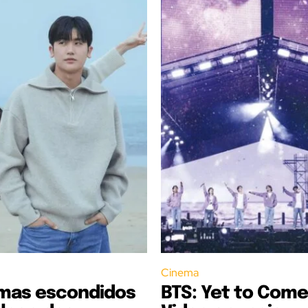
Cinema
amas escondidos
BTS: Yet to Come