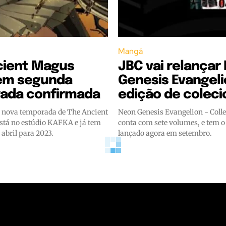
Mangá
cient Magus
JBC vai relançar
tem segunda
Genesis Evangel
ada confirmada
edição de colec
 nova temporada de The Ancient
Neon Genesis Evangelion - Colle
stá no estúdio KAFKA e já tem
conta com sete volumes, e tem o
 abril para 2023.
lançado agora em setembro.