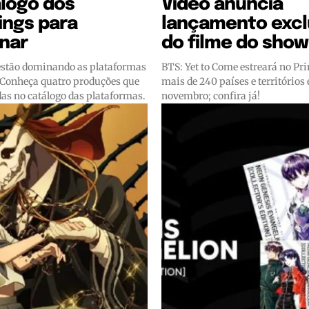
logo dos
Video anuncia
ings para
lançamento excl
nar
do filme do show
estão dominando as plataformas
BTS: Yet to Come estreará no Pr
 Conheça quatro produções que
mais de 240 países e territórios
das no catálogo das plataformas.
novembro; confira já!