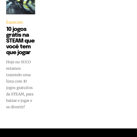
Especiais
10 jogos
grátis na
STEAM que
você tem
que jogar
Hoje no SUCO
estamos
trazendo uma
lista com 10
jogos gratuitos
da STEAM, para
baixar e jogar e
se divertir!