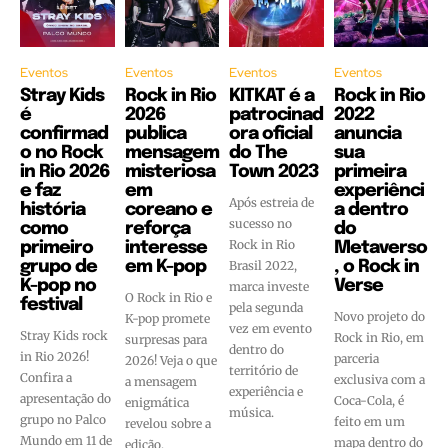
Eventos
Eventos
Eventos
Eventos
Stray Kids
Rock in Rio
KITKAT é a
Rock in Rio
é
2026
patrocinad
2022
confirmad
publica
ora oficial
anuncia
o no Rock
mensagem
do The
sua
in Rio 2026
misteriosa
Town 2023
primeira
e faz
em
experiênci
Após estreia de
história
coreano e
a dentro
sucesso no
como
reforça
do
Rock in Rio
primeiro
interesse
Metaverso
grupo de
em K-pop
Brasil 2022,
, o Rock in
K-pop no
Verse
marca investe
O Rock in Rio e
festival
pela segunda
Novo projeto do
K-pop promete
vez em evento
Stray Kids rock
Rock in Rio, em
surpresas para
dentro do
in Rio 2026!
parceria
2026! Veja o que
território de
Confira a
exclusiva com a
a mensagem
experiência e
apresentação do
Coca-Cola, é
enigmática
música.
grupo no Palco
feito em um
revelou sobre a
Mundo em 11 de
mapa dentro do
edição.