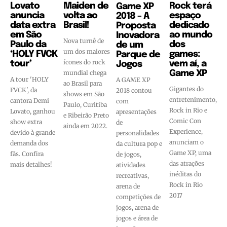
Lovato
Maiden de
Rock terá
Game XP
anuncia
volta ao
espaço
2018 – A
data extra
Brasil!
dedicado
Proposta
em São
ao mundo
Inovadora
Nova turnê de
Paulo da
dos
de um
um dos maiores
‘HOLY FVCK
games:
Parque de
ícones do rock
tour’
vem aí, a
Jogos
mundial chega
Game XP
A tour 'HOLY
A GAME XP
ao Brasil para
Gigantes do
FVCK', da
2018 contou
shows em São
entretenimento,
cantora Demi
com
Paulo, Curitiba
Rock in Rio e
Lovato, ganhou
apresentações
e Ribeirão Preto
Comic Con
show extra
de
ainda em 2022.
Experience,
devido à grande
personalidades
anunciam o
demanda dos
da cultura pop e
Game XP, uma
fãs. Confira
de jogos,
das atrações
mais detalhes!
atividades
inéditas do
recreativas,
Rock in Rio
arena de
2017
competições de
jogos, arena de
jogos e área de