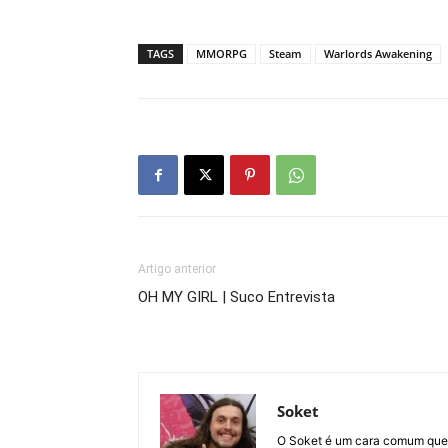
TAGS
MMORPG
Steam
Warlords Awakening
Artigo anterior
OH MY GIRL | Suco Entrevista
Soket
O Soket é um cara comum que 