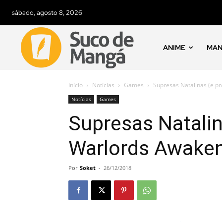
sábado, agosto 8, 2026
ANIME
MA
Início
Notícias
Games
Supresas Natalinas (e 
Notícias
Games
Supresas Natali
Warlords Awake
Por
Soket
-
26/12/2018