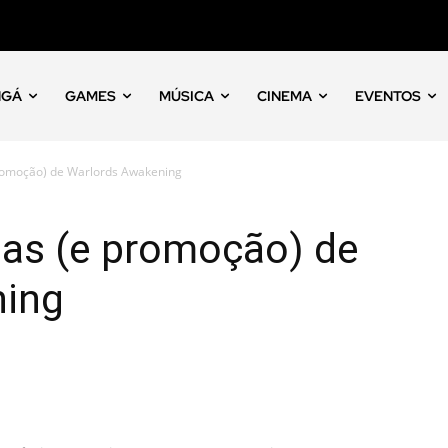
NGÁ
GAMES
MÚSICA
CINEMA
EVENTOS
promoção) de Warlords Awakening
nas (e promoção) de
ning