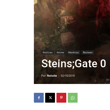
Notícias
Anime
Matérias
Reviews
Steins;Gate 0
Por
Natalia
-
02/10/2018