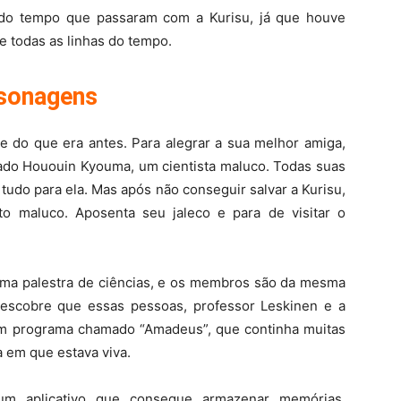
do tempo que passaram com a Kurisu, já que houve
e todas as linhas do tempo.
rsonagens
te do que era antes. Para alegrar a sua melhor amiga,
mado Hououin Kyouma, um cientista maluco. Todas suas
 tudo para ela. Mas após não conseguir salvar a Kurisu,
to maluco. Aposenta seu jaleco e para de visitar o
uma palestra de ciências, e os membros são da mesma
descobre que essas pessoas, professor Leskinen e a
m programa chamado “Amadeus”, que continha muitas
a em que estava viva.
, um aplicativo que consegue armazenar memórias,