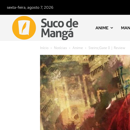
sexta-feira, agosto 7, 2026
ANIME
MA
Início
Notícias
Anime
Steins;Gate 0 | Review