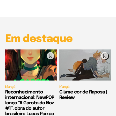
00:25
Garota à beira mar (Inio Asano) | React
00:25
Em destaque
Mangá
Mangá
Reconhecimento
Ciúme cor de Raposa |
internacional: NewPOP
Review
lança “A Garota da Noz
#1”, obra do autor
brasileiro Lucas Paixão