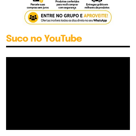
Suco no YouTube
Garota à beira mar (Inio Asano) | React