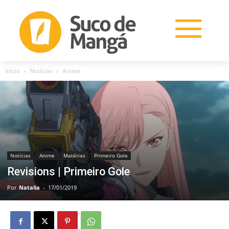
Início
Notícias
Anime
Notícias
Anime
Matérias
Primeiro Gole
Revisions | Primeiro Gole
Por
Natalia
-
17/01/2019