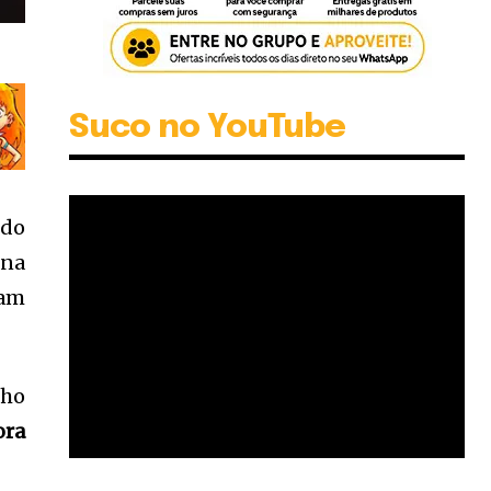
Suco no YouTube
 do
 na
ham
lho
ora