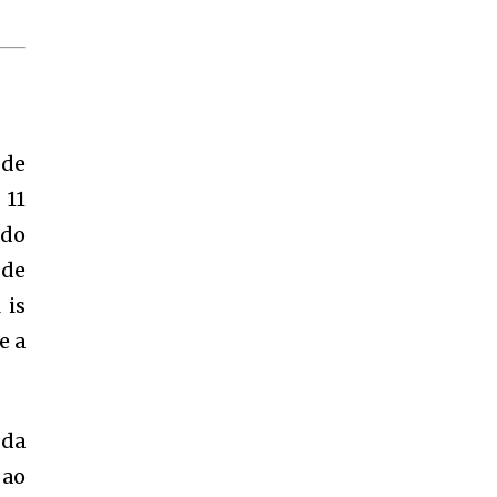
 de
 11
ado
 de
 is
e a
 da
 ao