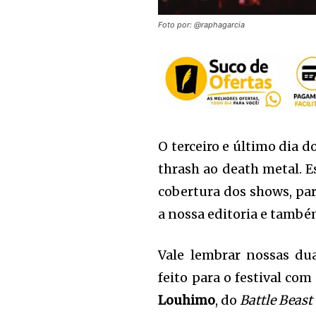
Foto por: @raphagarcia
O terceiro e último dia d
thrash ao death metal. E
cobertura dos shows, par
a nossa editoria e també
Vale lembrar nossas du
feito para o festival com
Louhimo
, do
Battle Beast