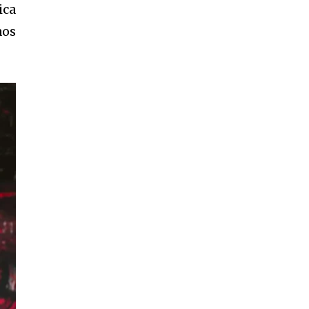
ica
aos