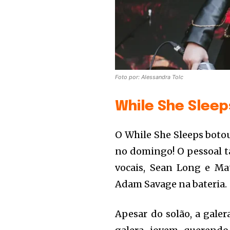
Foto por: Alessandra Tolc
While She Sleep
O While She Sleeps boto
no domingo! O pessoal t
vocais, Sean Long e Ma
Adam Savage na bateria.
Apesar do solão, a gale