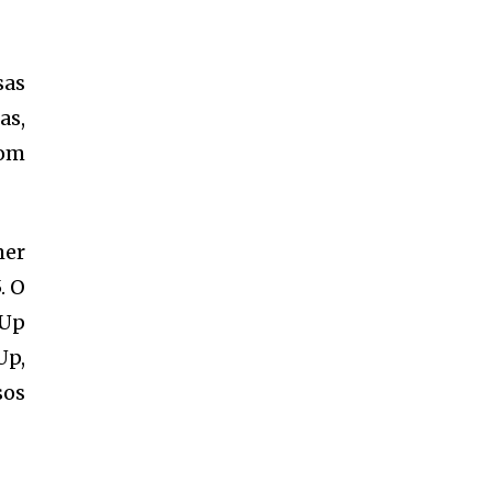
sas
as,
com
mer
. O
-Up
Up,
sos