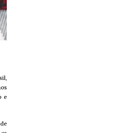
il,
nos
o e
 de