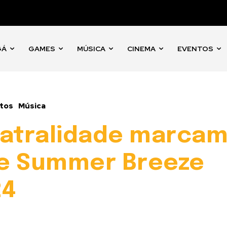
GÁ
GAMES
MÚSICA
CINEMA
EVENTOS
tos
Música
eatralidade marca
 de Summer Breeze
24