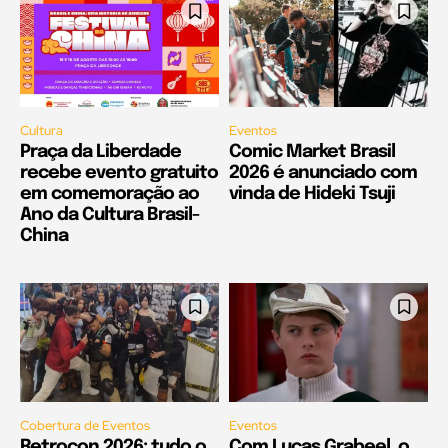
Cultura
Eventos
Praça da Liberdade
Comic Market Brasil
recebe evento gratuito
2026 é anunciado com
em comemoração ao
vinda de Hideki Tsuji
Ano da Cultura Brasil-
China
Cobertura de Eventos
Eventos
Retrocon 2026: tudo o
Com Lucas Grabeel, o