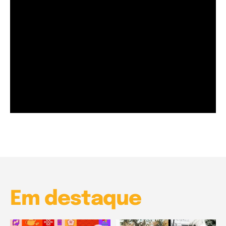
Garota à beira mar (Inio Asano) | React
00:25
Garota à beira mar (Inio Asano) | React
00:25
Em destaque