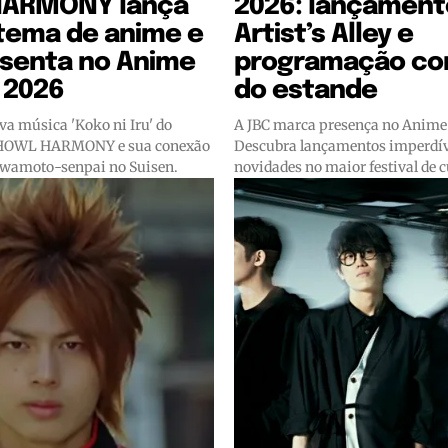
ARMONY lança
2026: lançament
 tema de anime e
Artist’s Alley e
esenta no Anime
programação co
 2026
do estande
va música 'Koko ni Iru' do
A JBC marca presença no Anime
HOWL HARMONY e sua conexão
Descubra lançamentos imperdív
Iwamoto-senpai no Suisen.
novidades no maior festival de c