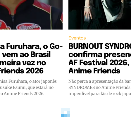
Eventos
a Furuhara, o Go-
BURNOUT SYND
 vem ao Brasil
confirma presen
imeira vez no
AF Festival 2026,
riends 2026
Anime Friends
isa Furuhara, o ator japonês
Não perca a apresentação da 
usuke Esumi, que estará no
SYNDROMES no Anime Friends 
e o Anime Friends 2026.
imperdível para fãs de rock jap