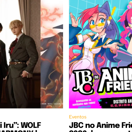
Eventos
i Iru”: WOLF
JBC no Anime Fr