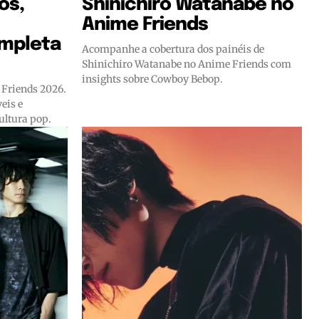
os,
Shinichiro Watanabe no
Anime Friends
mpleta
Acompanhe a cobertura dos painéis de
Shinichiro Watanabe no Anime Friends com
insights sobre Cowboy Bebop.
 Friends 2026.
eis e
ultura pop.