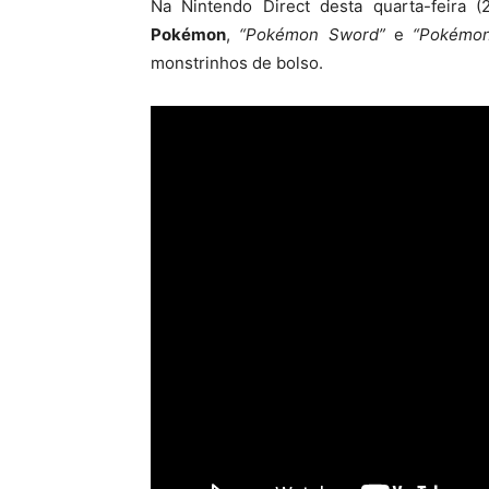
Na Nintendo Direct desta quarta-feira (
Pokémon
,
“Pokémon Sword”
e
“Pokémon
monstrinhos de bolso.