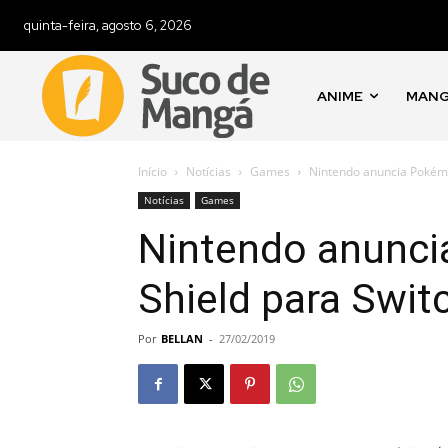
quinta-feira, agosto 6, 2026
ANIME
MAN
Início
Notícias
Games
Nintendo anuncia Pokémo
Notícias
Games
Nintendo anunc
Shield para Swit
Por
BELLAN
-
27/02/2019