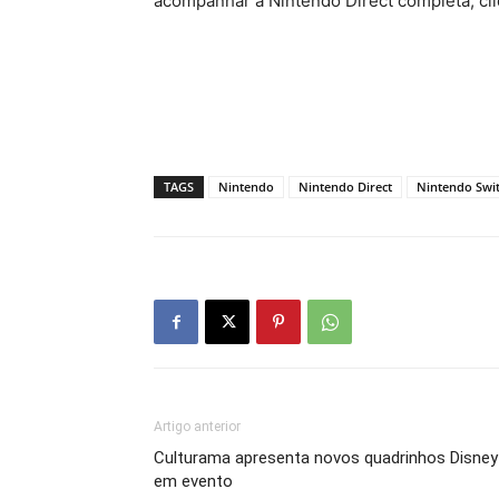
acompanhar a Nintendo Direct completa, cl
TAGS
Nintendo
Nintendo Direct
Nintendo Swi
Artigo anterior
Culturama apresenta novos quadrinhos Disney
em evento