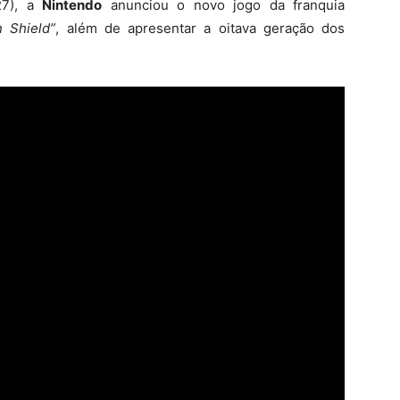
27), a
Nintendo
anunciou o novo jogo da franquia
 Shield”
, além de apresentar a oitava geração dos