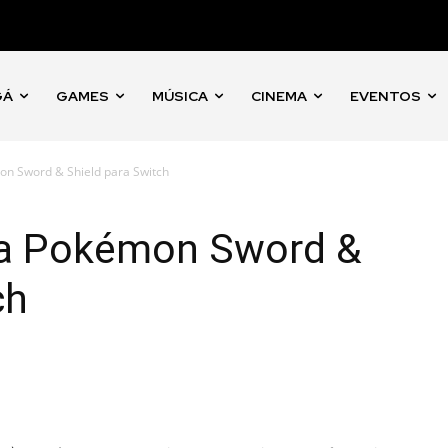
GÁ
GAMES
MÚSICA
CINEMA
EVENTOS
n Sword & Shield para Switch
ia Pokémon Sword &
ch