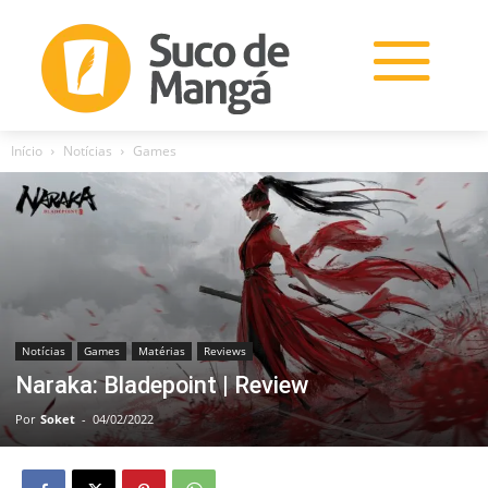
Início
Notícias
Games
Notícias
Games
Matérias
Reviews
Naraka: Bladepoint | Review
Por
Soket
-
04/02/2022