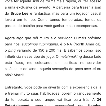
você ter aquela
skin
de forma mais rápida, ou ter acesso
a uma exclusiva de evento. A parceria para trazer a
skin
do
Bruce Lee
é fantástica, mas para um jogador casual
levará um tempo. Como temos temporadas, temos os
passes de batalha para você ganhar mais recompensas.
Agora algo que dói muito é o servidor. O mais próximo
para nós,
sucolinos tupiniquins,
é o NA (North América),
o
ping
variando de 150 a 200 ms. E sabemos como isso
influência nesse tipo de jogo. O
matchmaking
desse lado
está fraco, me colocando em partidas no servidor
asiático, e deixando aquela sensação de poxa acertei ou
não? Morri!
Entretanto, você pode se divertir com a experiência da Ia
e treinar muito suas habilidades, porém o ranqueamento
de temporada e seu ranque vai ficar para trás. A
24
Entertainment,
empresa responsável por
Naraka: