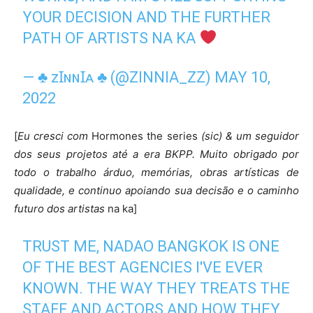
YOUR DECISION AND THE FURTHER
PATH OF ARTISTS NA KA
— ♣ ᴢꞮɴɴꞮᴀ ♣ (@ZINNIA_ZZ)
MAY 10,
2022
[
Eu cresci com
Hormones the series
(sic)
& um seguidor
dos seus projetos até a era BKPP. Muito obrigado por
todo o trabalho árduo, memórias, obras artísticas de
qualidade, e continuo apoiando sua decisão e o caminho
futuro dos artistas
na ka]
TRUST ME, NADAO BANGKOK IS ONE
OF THE BEST AGENCIES I'VE EVER
KNOWN. THE WAY THEY TREATS THE
STAFF AND ACTORS AND HOW THEY