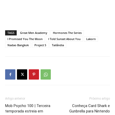
TAGS
Great Men Academy
Hormones The Series
I Promised You The Moon
I Told Sunset About You
Lakorn
Nadao Bangkok
Project S
Tailândia
Artigo anterior
Próximo artigo
Mob Psycho 100 | Terceira
Conheça Card Shark e
temporada estreia em
Gunbrella para Nintendo