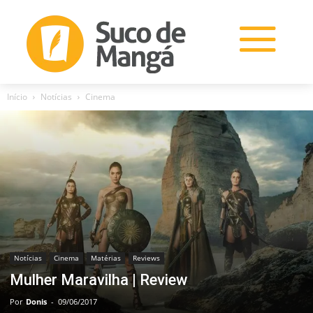
Início
Notícias
Cinema
Notícias
Cinema
Matérias
Reviews
Mulher Maravilha | Review
Por
Donis
-
09/06/2017