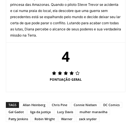
princesa das Amazonas. Quando o piloto Steve Trevor se acidenta
e cai numa praia do local, ela descobre que uma guerra sem
precedentes está se espalhando pelo mundo e decide deixar seu lar
certa de que pode parar o conflito. Lutando para acabar com todas
as lutas, Diana percebe o alcance de seus poderes e sua verdadeira
missão na Terra.
4
PONTUAÇÃO GERAL
TAGS
Allan Heinberg
Chris Pine
Connie Nielsen
DC Comics
Gal Gadot
liga da justiça
Lucy Davis
mulher maravilha
Patty Jenkins
Robin Wright
Warner
zack snyder