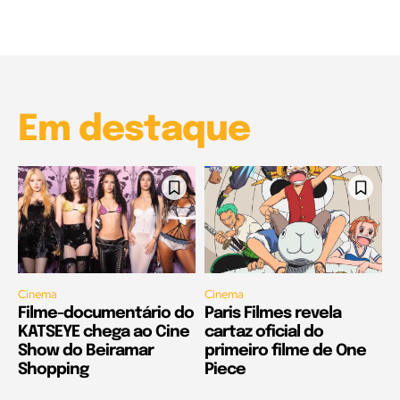
00:25
Garota à beira mar (Inio Asano) | React
00:25
Em destaque
Cinema
Cinema
Filme-documentário do
Paris Filmes revela
KATSEYE chega ao Cine
cartaz oficial do
Show do Beiramar
primeiro filme de One
Shopping
Piece