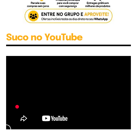
Suco no YouTube
Garota à beira mar (Inio Asano) | React