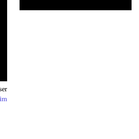
Garota à beira mar (Inio Asano) | React
00:25
Garota à beira mar (Inio Asano) | React
00:25
ser
im