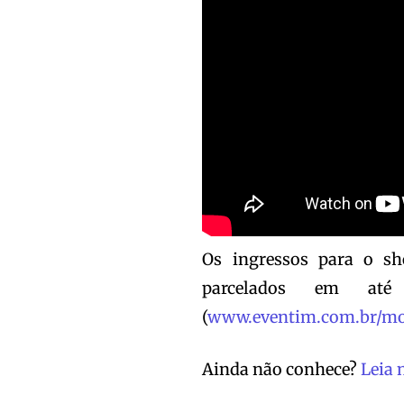
Os ingressos para o 
parcelados em at
(
www.eventim.com.br/
mo
Ainda não conhece?
Leia 