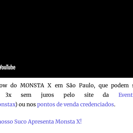
show do
MONSTA
X
em São Paulo, que podem 
é 3x sem juros pelo site da
Event
nstax
) ou nos
pontos de venda credenciados
.
nosso Suco Apresenta Monsta X!