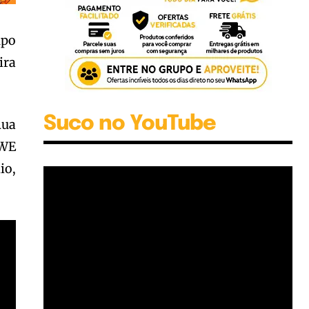
upo
ira
Suco no YouTube
Rua
“WE
io,