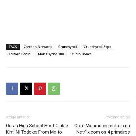
TAGS
Cartoon Network
Crunchyroll
Crunchyroll Expo
Editora Panini
Mob Psycho 100
Studio Bones
Artigo anterior
Próximo artigo
Ouran High School Host Club e
Café Minamdang estreia na
Kimi Ni Todoke: From Me to
Netflix com os 4 primeiros