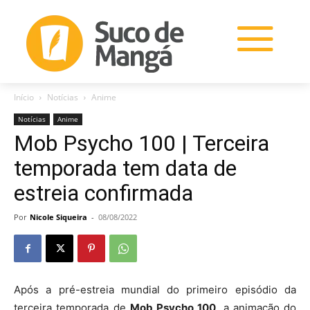
Início
Notícias
Anime
Notícias
Anime
Mob Psycho 100 | Terceira
temporada tem data de
estreia confirmada
Por
Nicole Siqueira
-
08/08/2022
Após a pré-estreia mundial do primeiro episódio da
terceira temporada de
Mob Psycho 100
, a animação do