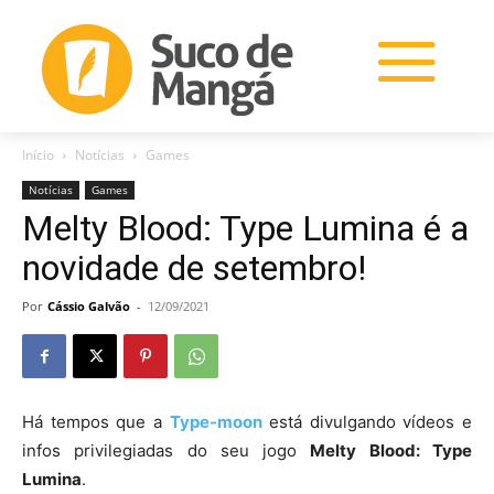
Início
Notícias
Games
Notícias
Games
Melty Blood: Type Lumina é a
novidade de setembro!
Por
Cássio Galvão
-
12/09/2021
Há tempos que a
Type-moon
está divulgando vídeos e
infos privilegiadas do seu jogo
Melty Blood: Type
Lumina
.