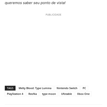
queremos saber seu ponto de vista!
PUBLICIDADE
TAGS
Melty Blood: Type Lumina
Nintendo Switch
PC
PlayStation 4
ReoNa
type moon
Ufotable
Xbox One