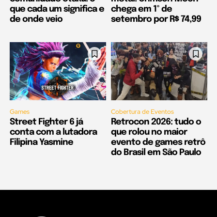
que cada um significa e
chega em 1º de
de onde veio
setembro por R$ 74,99
Games
Cobertura de Eventos
Street Fighter 6 já
Retrocon 2026: tudo o
conta com a lutadora
que rolou no maior
Filipina Yasmine
evento de games retrô
do Brasil em São Paulo