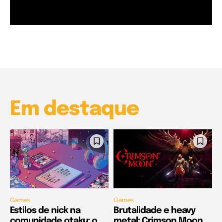
Garota à beira mar (Inio Asano) | React
00:25
Garota à beira mar (Inio Asano) | React
00:25
Em destaque
Games
Games
Estilos de nick na
Brutalidade e heavy
comunidade otaku: o
metal: Crimson Moon