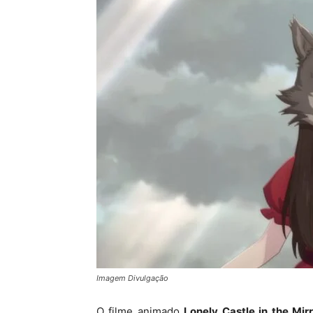
Imagem Divulgação
O filme animado
Lonely Castle in the Mir