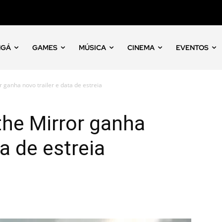
NGÁ
GAMES
MÚSICA
CINEMA
EVENTOS
r ganha novo trailer e data de estreia
 the Mirror ganha
ta de estreia