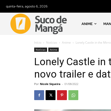
quinta-feira, agosto 6, 2026
ANIME
MA
Início
Notícias
Anime
Lonely Castle in the Mirro
Notícias
Anime
Lonely Castle in
novo trailer e da
Por
Nicole Siqueira
-
01/08/2022