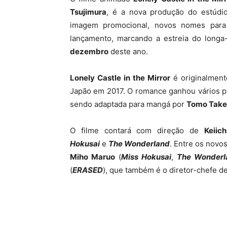
Tsujimura
, é a nova produção do estúd
imagem promocional, novos nomes para
lançamento, marcando a estreia do long
dezembro
deste ano.
Lonely Castle in the Mirror
é originalment
Japão em 2017. O romance ganhou vários p
sendo adaptada para mangá por
Tomo Take
O filme contará com direção de
Keiic
Hokusai
e
The Wonderland
. Entre os novo
Miho Maruo
(
Miss Hokusai
,
The Wonderl
(
ERASED
), que também é o diretor-chefe d