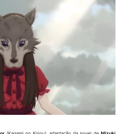
ror
(Kagami no Kojou), adaptação da novel de
Mizuki