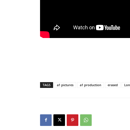
TAGS
a1 pictures
a1 production
erased
Lon