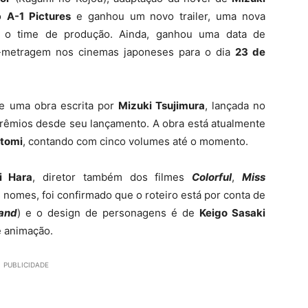
io
A-1 Pictures
e ganhou um novo trailer, uma nova
 o time de produção. Ainda, ganhou uma data de
a-metragem nos cinemas japoneses para o dia
23 de
e uma obra escrita por
Mizuki Tsujimura
, lançada no
rêmios desde seu lançamento. A obra está atualmente
tomi
, contando com cinco volumes até o momento.
hi Hara
, diretor também dos filmes
Colorful
,
Miss
s nomes, foi confirmado que o roteiro está por conta de
and
) e o design de personagens é de
Keigo Sasaki
e animação.
PUBLICIDADE